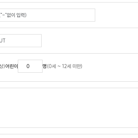
상)
어린이
명
(0세 ~ 12세 미만)