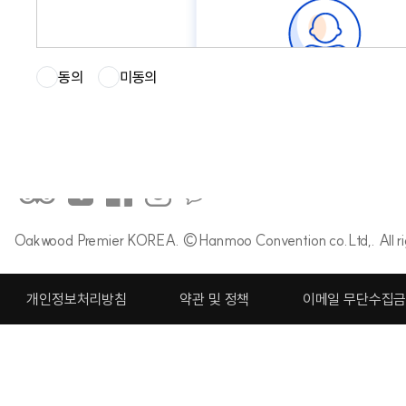
오크우드 프리미어 코엑스 센터
동의
미동의
(우)06164 서울 강남구 테헤란로87길 46 | TEL 82.2.3466.7000 | F
대표 조윤영 | 사업자등록번호 120-81-09492 | 통신판매업신고번호
호스팅서비스 제공자 ㈜씨오소프트 | 객실 예약 reservations.opcc@oak
Oakwood Premier KOREA. ©Hanmoo Convention co.Ltd,. All rig
개인정보처리방침
약관 및 정책
이메일 무단수집