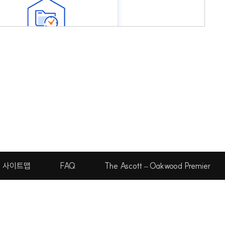
사이트맵
FAQ
The Ascott – Oakwood Premier