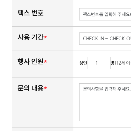
팩스 번호
사용 기간
*
행사 인원
*
성인
명
(12세 이
문의 내용
*