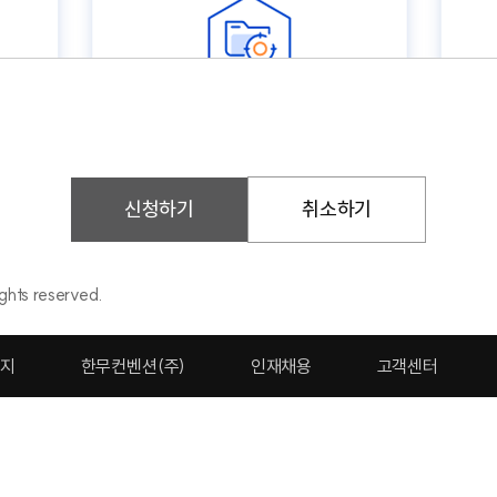
AX 82.2.3466.7700
 제2009-서울강남-01725호
사업자정보확인
woodpremier.co.kr
신청하기
취소하기
hts reserved.
금지
한무컨벤션(주)
인재채용
고객센터