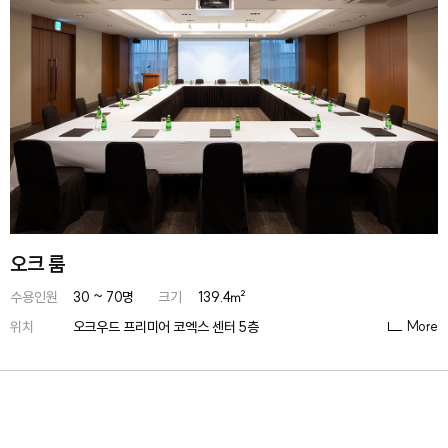
오크 룸
수용인원
30 ~ 70명
크기
139.4㎡
More
위치
오크우드 프리미어 코엑스 센터 5층