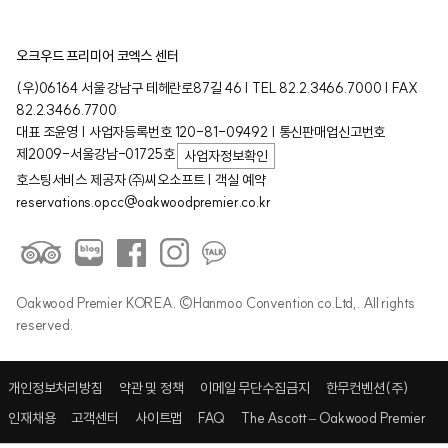
오크우드 프리미어 코엑스 센터
(우)06164 서울 강남구 테헤란로87길 46 | TEL 82.2.3466.7000 | FAX
82.2.3466.7700
대표 조윤영 | 사업자등록번호 120-81-09492 | 통신판매업신고번호
제2009-서울강남-01725호
사업자정보확인
호스팅서비스 제공자 ㈜씨오소프트 | 객실 예약
reservations.opcc@oakwoodpremier.co.kr
Oakwood Premier KOREA. ©Hanmoo Convention co.Ltd,. All rights
reserved.
개인정보처리방침
약관 및 정책
이메일 무단수집금지
한무컨벤션(주)
인재채용
고객센터
사이트맵
FAQ
The Ascott – Oakwood Premier