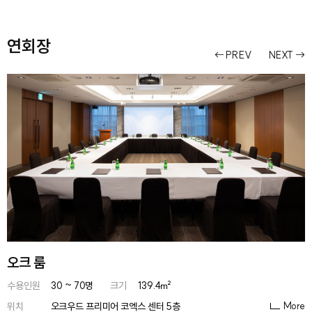
연회장
PREV
NEXT
오크 룸
수용인원
30 ~ 70명
크기
139.4㎡
More
위치
오크우드 프리미어 코엑스 센터 5층