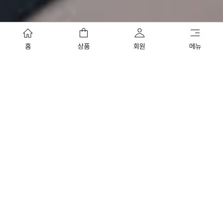
홈
상품
회원
메뉴
ROOM
DINING
Check In
Check Out
1
박
ADULT
CHILD
2
0
SEARCH