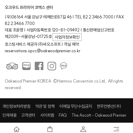
오크우드 프리미어 코엑스 센터
(우)06164 서울 강남구 테헤란로87길 46 | TEL 82.2.3466.7000 | FAX
82.2.3466.7700
대표 조윤영 | 사업자등록번호 120-81-09492 | 통신판매업신고번호
제2009-서울강남-01725호
사업자정보확인
호스팅서비스 제공자 ㈜씨오소프트 | 객실 예약
reservations.opcc@oakwoodpremier.co.kr
Oakwood Premier KOREA. ©Hanmoo Convention co.Ltd,. All rights
reserved.
개인정보처리방침
약관 및 정책
이메일 무단수집금지
한무컨벤션(주)
인재채용
고객센터
사이트맵
FAQ
The Ascott – Oakwood Premier