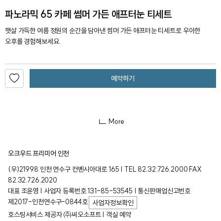
파노라믹 65 카페 썸머 가든 애프터눈 티세트
햇살 가득한 여름 정원의 순간을 담아낸 썸머 가든 애프터눈 티세트로 우아한
오후를 경험해보세요.
예약하기
More
오크우드 프리미어 인천
(우)21998 인천 연수구 컨벤시아대로 165 | TEL 82.32.726.2000 FAX
82.32.726.2020
대표 조윤영 | 사업자 등록번호 131-85-53545 | 통신판매업신고번호
제2017-인천연수구-0844호
사업자정보확인
호스팅서비스 제공자 ㈜씨오소프트 | 객실 예약