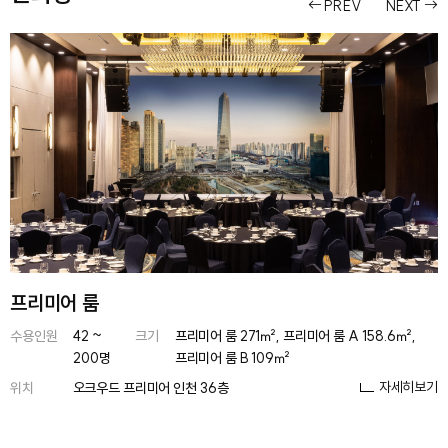
PREV
NEXT
프리미어 룸
수용인원
42 ~
크기
프리미어 룸 271㎡, 프리미어 룸 A 158.6㎡,
200명
프리미어 룸 B 109㎡
자세히보기
위치
오크우드 프리미어 인천 36층