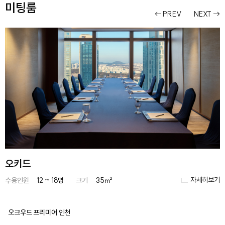
미팅룸
PREV
NEXT
오키드
자세히보기
수용인원
12 ~ 18명
크기
35㎡
오크우드 프리미어 인천