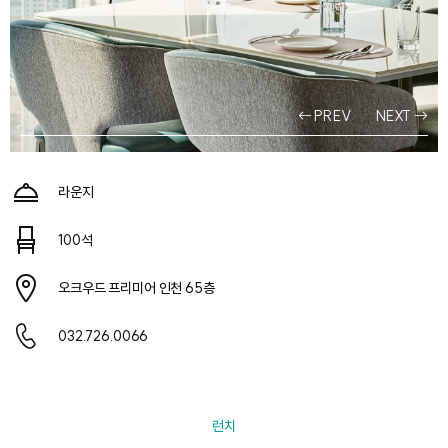
PREV
NEXT
라운지
100석
오크우드 프리미어 인천 65층
032.726.0066
런치