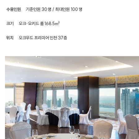
수용인원
기준인원 30 명 / 최대인원 100 명
크기
오크·오키드 룸 168.5㎡
위치
오크우드 프리미어 인천 37층