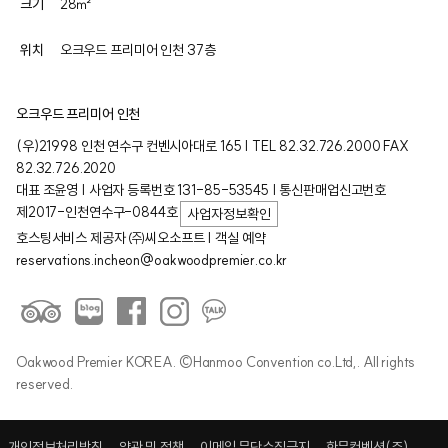
크기
28㎡
위치
오크우드 프리미어 인천 37층
오크우드 프리미어 인천
(우)21998 인천 연수구 컨벤시아대로 165 | TEL 82.32.726.2000 FAX
82.32.726.2020
대표 조윤영 | 사업자 등록번호 131-85-53545 | 통신판매업신고번호
제2017-인천연수구-0844호
사업자정보확인
호스팅서비스 제공자 ㈜씨오소프트 | 객실 예약
reservations.incheon@oakwoodpremier.co.kr
Oakwood Premier KOREA. ©Hanmoo Convention co.Ltd,. All rights
reserved.
개인정보처리방침
약관 및 정책
이메일 무단수집금지
한무컨벤션(주)