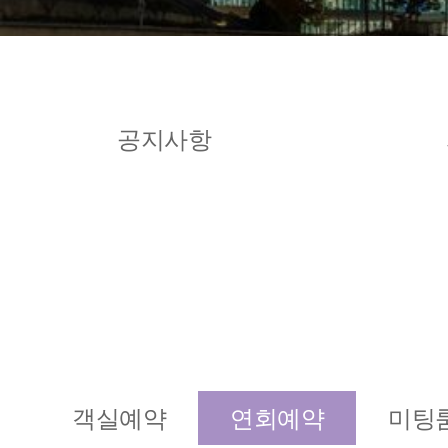
공지사항
객실예약
연회예약
미팅