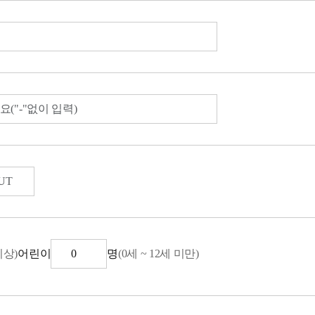
이상)
어린이
명
(0세 ~ 12세 미만)