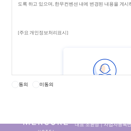
도록 하고 있으며, 한무컨벤션 내에 변경된 내용을 게시
[주요 개인정보처리표시]
개인정보처리방침
약관 및 정책
이메일 무단수집금지
동의
미동의
머큐어 서울 마곡
(우)07797 서울 강서구 마곡중앙로 
대표 조윤영｜사업자등록번호 46