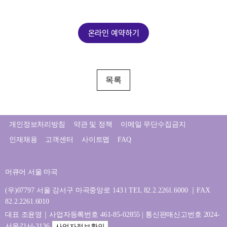
온라인 예약하기
목록
개인정보처리방침
약관 및 정책
이메일 무단수집금지
인재채용
고객센터
사이트맵
FAQ
머큐어 서울 마곡
(우)07797 서울 강서구 마곡중앙로 143 l TEL 82.2.2261.6000 ｜FAX
82.2.2261.6010
대표 조윤영｜사업자등록번호 461-85-02855 | 통신판매신고번호 2024-
서울강서-3136
사업자정보확인