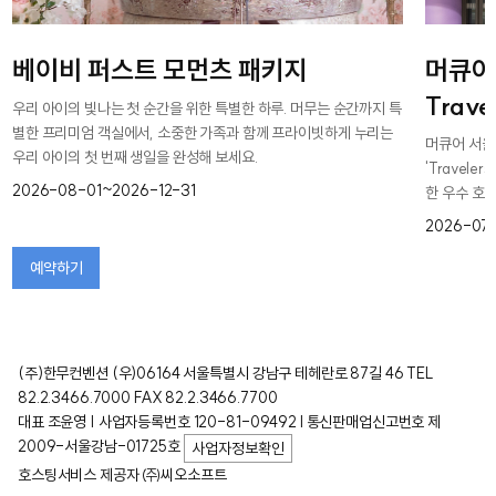
베이비 퍼스트 모먼츠 패키지
머큐어 
Trave
우리 아이의 빛나는 첫 순간을 위한 특별한 하루. 머무는 순간까지 특
별한 프리미엄 객실에서, 소중한 가족과 함께 프라이빗하게 누리는
머큐어 서울 
우리 아이의 첫 번째 생일을 완성해 보세요.
'Travele
2026-08-01~2026-12-31
한 우수 호
2026-07-
예약하기
(주)한무컨벤션 (우)06164 서울특별시 강남구 테헤란로 87길 46 TEL
82.2.3466.7000 FAX 82.2.3466.7700
대표 조윤영 | 사업자등록번호 120-81-09492 l 통신판매업신고번호 제
2009-서울강남-01725호
사업자정보확인
호스팅서비스 제공자 ㈜씨오소프트