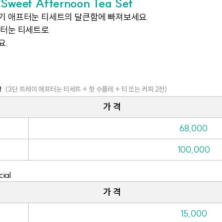
 Sweet Afternoon Tea Set
기 애프터눈 티세트의 달큰함에 빠져보세요.
프터눈 티세트로
요.
t
(3단 트레이 애프터눈 티세트 + 핫 수플레 + 티 또는 커피 2잔)
가 격
68,000
100,000
ial
가 격
15,000