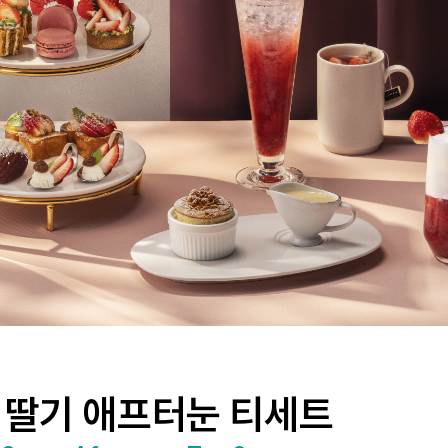
페 딸기 애프터눈 티세트