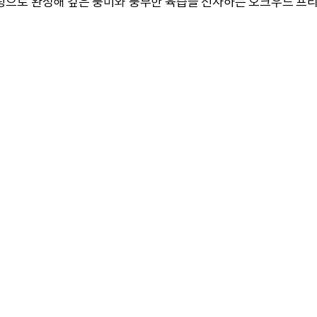
링으로 완성해 깊은 풍미와 풍부한 육즙을 선사하는 오크우드 프