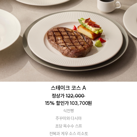
스테이크 코스 A
정상가
122,000
15% 할인가 103,700원
식전빵
주꾸미와 다시마
초당 옥수수 스프
전복과 게우 소스 리소토