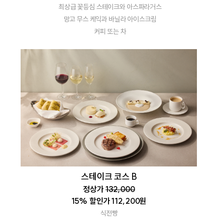
최상급 꽃등심 스테이크와 아스파라거스
망고 무스 케익과 바닐라 아이스크림
커피 또는 차
스테이크 코스 B
정상가
132,000
15% 할인가 112,200원
식전빵