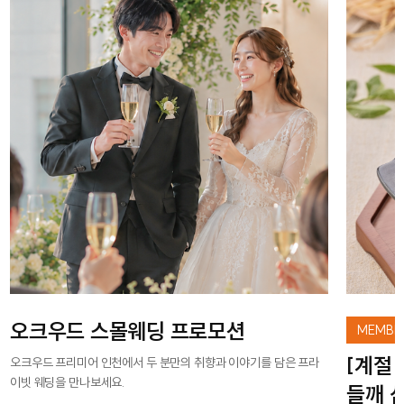
오크우드 스몰웨딩 프로모션
MEMBER
[계절
오크우드 프리미어 인천에서 두 분만의 취향과 이야기를 담은 프라
이빗 웨딩을 만나보세요.
들깨 