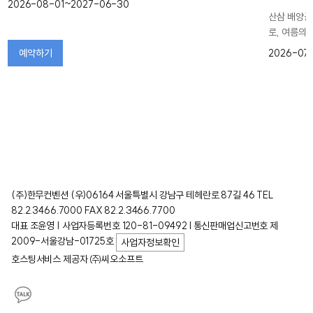
2026-08-01~2027-06-30
산삼 배양근
로, 여름의
예약하기
2026-07
(주)한무컨벤션 (우)06164 서울특별시 강남구 테헤란로 87길 46 TEL
82.2.3466.7000 FAX 82.2.3466.7700
대표 조윤영 | 사업자등록번호 120-81-09492 l 통신판매업신고번호 제
2009-서울강남-01725호
사업자정보확인
호스팅서비스 제공자 ㈜씨오소프트