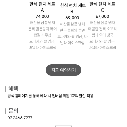
한식 런치 세트
한식 런치 세트
한식 런치 세트
A
C
B
74,000
67,000
69,000
해산물 삼품 냉채
해산물 삼품 냉채
해산물 삼품 냉채
은복 맑은탕과 복어
매콤한 전복 소꼬리
한우 물회와 중면
껍질 초무침
찜과 오이 냉국
모나카와 팥 앙금, 바
모나카와 팥 앙금,
모나카와 팥 앙금,
닐라 아이스크림
바닐라 아이스크림
바닐라 아이스크림
지금 예약하기
｜혜택
공식 홈페이지를 통해 예약 시 멤버십 회원 10% 할인 적용
｜문의
02.3466.7277