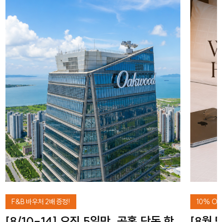
F&B 바우처 2배 증정!
10% OF
[8/10-14] 오직 5일만, 공홈 단독 핫
[8월