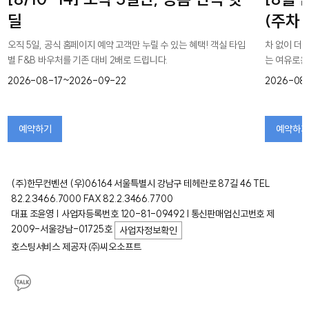
딜
(주차
오직 5일, 공식 홈페이지 예약 고객만 누릴 수 있는 혜택! 객실 타입
차 없이 더 
별 F&B 바우처를 기존 대비 2배로 드립니다.
는 여유로운
2026-08-17~2026-09-22
2026-08
예약하기
예약하기
(주)한무컨벤션 (우)06164 서울특별시 강남구 테헤란로 87길 46 TEL
82.2.3466.7000 FAX 82.2.3466.7700
대표 조윤영 | 사업자등록번호 120-81-09492 l 통신판매업신고번호 제
2009-서울강남-01725호
사업자정보확인
호스팅서비스 제공자 ㈜씨오소프트