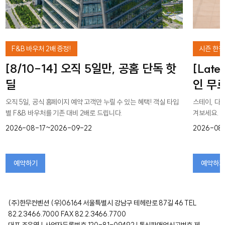
F&B 바우처 2배 증정!
시즌 한정
[8/10-14] 오직 5일만, 공홈 단독 핫
[Late
딜
인 무
오직 5일, 공식 홈페이지 예약 고객만 누릴 수 있는 혜택! 객실 타입
스테이, 다
별 F&B 바우처를 기존 대비 2배로 드립니다.
겨보세요.
2026-08-17~2026-09-22
2026-08
예약하기
예약하기
(주)한무컨벤션 (우)06164 서울특별시 강남구 테헤란로 87길 46 TEL
82.2.3466.7000 FAX 82.2.3466.7700
대표 조윤영 | 사업자등록번호 120-81-09492 l 통신판매업신고번호 제