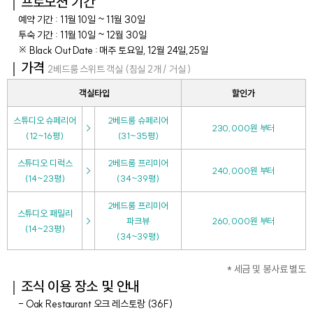
｜프로모션 기간
예약 기간 : 11월 10일 ~ 11월 30일
투숙 기간 : 11월 10일 ~ 12월 30일
※ Black Out Date : 매주 토요일, 12월 24일,25일
｜가격
2베드룸 스위트 객실 (침실 2개 / 거실 )
객실타입
할인가
스튜디오 슈페리어
2베드룸 슈페리어
>
230,000원 부터
(12~16평)
(31~35평)
스튜디오 디럭스
2베드룸 프리미어
>
240,000원 부터
(14~23평)
(34~39평)
2베드룸 프리미어
스튜디오 패밀리
>
파크뷰
260,000원 부터
(14~23평)
(34~39평)
* 세금 및 봉사료 별도
｜조식 이용 장소 및 안내
- Oak Restaurant 오크 레스토랑 (36F)