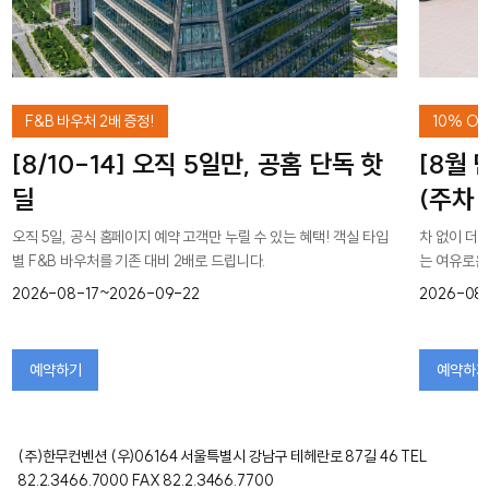
F&B 바우처 2배 증정!
10% OF
[8/10-14] 오직 5일만, 공홈 단독 핫
[8월
딜
(주차
오직 5일, 공식 홈페이지 예약 고객만 누릴 수 있는 혜택! 객실 타입
차 없이 더 
별 F&B 바우처를 기존 대비 2배로 드립니다.
는 여유로운
2026-08-17~2026-09-22
2026-08
예약하기
예약하기
(주)한무컨벤션 (우)06164 서울특별시 강남구 테헤란로 87길 46 TEL
82.2.3466.7000 FAX 82.2.3466.7700