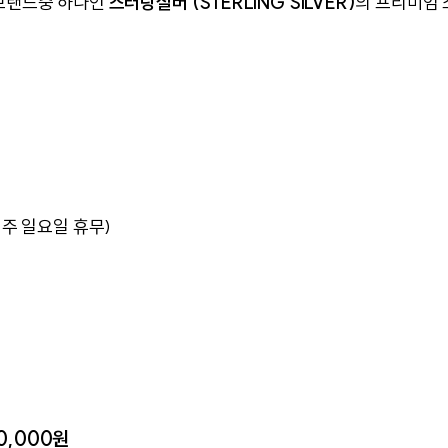
 브랜드중 하나인
스터링실버 (STERLING SILVER)
의 프리미엄
(매주 일요일 휴무)
0,000원