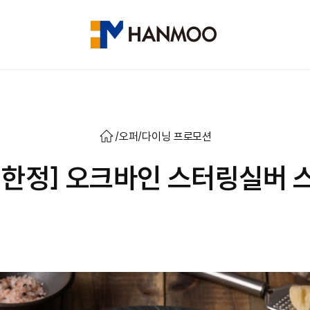
/
오퍼
/
다이닝 프로모션
월 한정] 오크바인 스터링실버 