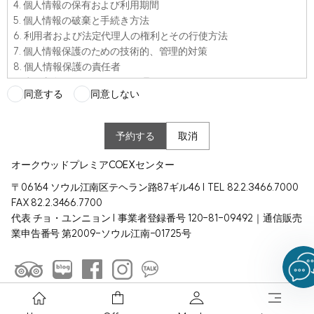
4. 個人情報の保有および利用期間
5. 個人情報の破棄と手続き方法
6. 利用者および法定代理人の権利とその行使方法
7. 個人情報保護のための技術的、管理的対策
8. 個人情報保護の責任者
9. 意見収斂およびクレーム処理
同意する
同意しない
10. 政策変更に伴う通知義務
1. 個人情報の収集および利用などに関する同意
予約する
取消
オークウッドの「個人情報方針」に基づく顧客の個人情報の収集、
利用、取扱委託および第三者への提供などの顧客の同意は「宿泊登
オークウッドプレミアCOEXセンター
録カード」または「会員登録申込書」などに添付された「個人情報の
〒06164 ソウル江南区テヘラン路87ギル46 | TEL 82.2.3466.7000
収集、利用同意書」に記載された詳細内容を熟知し、同意書に署名
FAX 82.2.3466.7700
することによって成立します。
代表 チョ・ユンニョン | 事業者登録番号 120-81-09492｜通信販売
業申告番号 第2009-ソウル江南-01725号
2. サービス提供のための情報提供に関する同意
• ア．個人情報の収集項目および利用目的
オークウッドは予約および各種サービスを提供するために必要な
個人情報を収集します。必須項目に該当する情報を作成されない
場合はサービスを利用できないこともありますが、選択項目に該
Oakwood Premier KOREA. ©Hanmoo Convention co.Ltd,. All rights