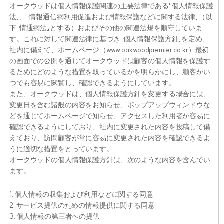
オークウッドは個人情報保護関連の主要法律である「個人情報保護
法」、「情報通信網利用促進および情報保護などに関する法律」（以
下「情通網法」とする）およびその他の関連法規を順守していま
す。これに対して関連法律に基づき「個人情報保護方針」を定め、
社内に備えて、ホームページ（www.oakwoodpremier.co.kr）最初
の画面での公開を通じてオークウッドは顧客の個人情報を保護す
るためにどのような措置を取っているかを明らかにし、顧客がい
つでも容易に閲覧し、確認できるようにしています。
また、オークウッドは、個人情報保護方針を変更する場合には、
変更日を含む諸般の内容をお知らせ、ポップアップウィンドウな
どを通じてホームページで知らせ、アクセスした利用者が容易に
確認できるようにしており、社内に変更された内容を投稿して備
えており、訪問顧客が常に容易に変更された内容を確認できるよ
うに適切な措置をとっています。
オークウッドの個人情報保護方針は、次のような内容を含んでい
ます。
1. 個人情報の収集および利用などに関する同意
2. サービス提供のための情報提供に関する同意
3. 個人情報の第三者への提供