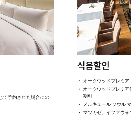
식음할인
引
オークウッドプレミア 
オークウッドプレミア仁
割引
通じて予約された場合にの
メルキュール ソウル 
マツカゼ、イファウォン