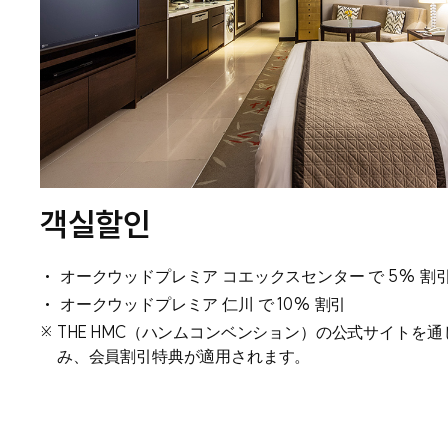
객실할인
オークウッドプレミア コエックスセンター で 5% 割
オークウッドプレミア 仁川 で 10% 割引
※
THE HMC（ハンムコンベンション）の公式サイトを
み、会員割引特典が適用されます。