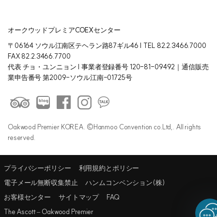
オークウッドプレミアCOEXセンター
〒06164 ソウル江南区テヘラン路87ギル46 | TEL 82.2.3466.7000
FAX 82.2.3466.7700
代表 チョ・ユンニョン | 事業者登録番号 120-81-09492｜通信販売
業申告番号 第2009-ソウル江南-01725号
Oakwood Premier KOREA. ©Hanmoo Convention co.Ltd,. All rights
reserved.
プライバシーポリシー
利用規約とポリシー
電子メール無断収集禁止
ハンムコンベンション(株)
お客様センター
サイトマップ
FAQ
The Ascott – Oakwood Premier