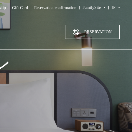
FamilySite
JP
hip
Gift Card
Reservation confirmation
RESERVATION
ン