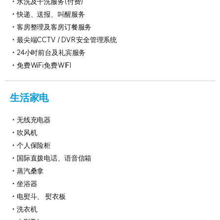
水洗及干洗服务(付费)
快递、送报、叫醒服务
客房整理及客房订餐服务
最尖端CCTV / DVR安全管理系统
24小时前台及礼宾服务
免费WiFi免费WIFI
生活家电
无线充电器
吹风机
个人保险柜
国际直拨电话、语音信箱
蒸汽桑拿
坐浴器
电熨斗、 熨衣板
洗衣机