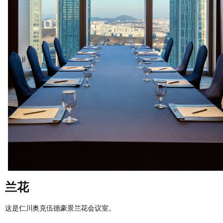
兰花
这是仁川奥克伍德豪景兰花会议室。