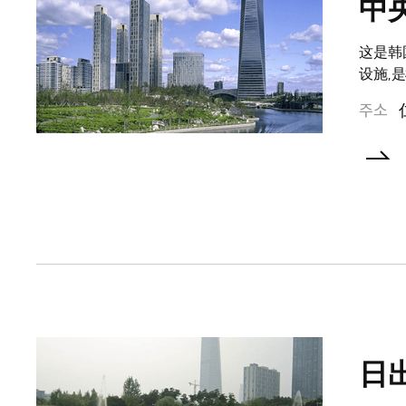
中
这是韩
设施,
주소
日