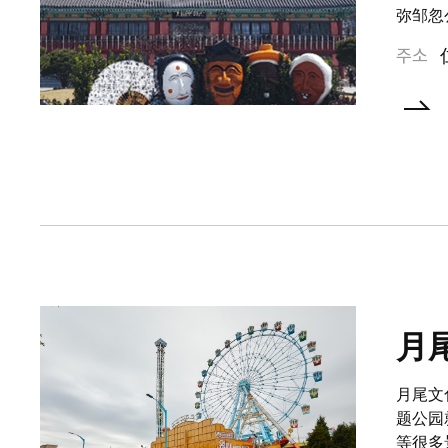
弥邹忽
주소
月
月尾文
题公园
等很多