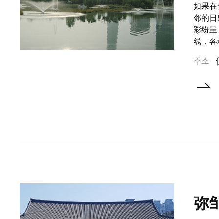
如果在
邻的日
彩纷呈
线，各
주소
弥