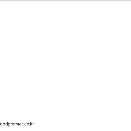
oodpremier.co.kr