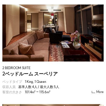
2 BEDROOM SUITE
2ベッドルーム スーペリア
ベッドタイプ
1 King, 1 Queen
収容人員
基準人数 4人 / 最大人数 5人
More
客室の大きさ
101.4㎡ ~ 115.6㎡