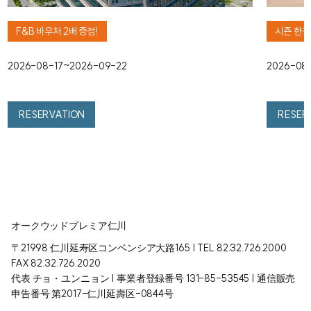
F&B 바우처 2배 증정!
시즌 한정
2026-08-17~2026-09-22
2026-08
RESERVATION
RESER
オークウッドプレミア仁川
〒21998 仁川延寿区コンベンシア大路165 | TEL 82.32.726.2000
FAX 82.32.726.2020
代表 チョ・ユンニョン | 事業者登録番号 131-85-53545 | 通信販売
申告番号 第2017-仁川延壽区-0844号